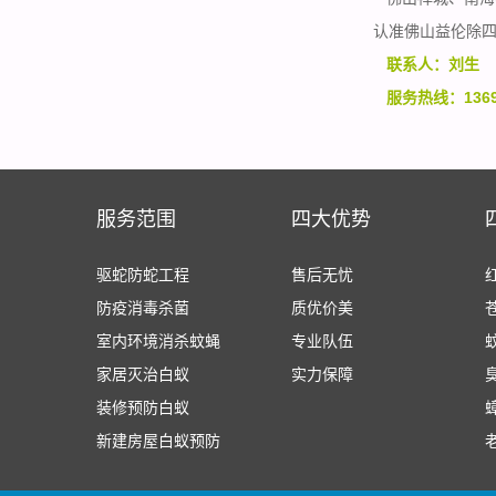
认准佛山益伦除
联系人：刘生
服务热线：13690
服务范围
四大优势
驱蛇防蛇工程
售后无忧
防疫消毒杀菌
质优价美
室内环境消杀蚊蝇
专业队伍
家居灭治白蚁
实力保障
装修预防白蚁
新建房屋白蚁预防