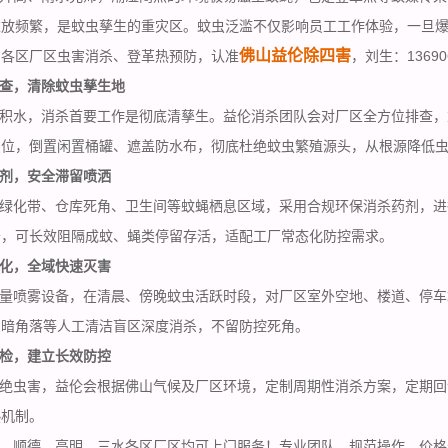
堆放频繁，是蚊虫孳生的重灾区。蚊虫泛滥不仅影响员工工作体验，一旦
佛山益伦除四害
山各区厂区虫害消杀、登革热预防，认准
，刘生：1369
查，清除蚊虫孳生地
积水，消杀首要工作是彻底清孳生。益伦消杀团队会对厂区全方位排查，
点位，倒置闲置桶罐、遮盖防水布，彻底杜绝蚊虫繁殖源头，从根源降低
剂，安全滞留喷洒
绿化带、仓库死角、卫生间等蚊蝇栖息区域，采用合规环保消杀药剂，进
公，可长效阻隔成蚊、蝇类停留存活，适配工厂常态化防控需求。
化，全域快速灭害
量喷雾设备，在清晨、傍晚蚊虫活跃时段，对厂区室外空地、楼道、停车
阴暗角落等人工清洁盲区深度消杀，不留防控死角。
检，建立长效防控
绝虫害，益伦会根据佛山气候及厂区环境，定制周期性消杀方案，定期回
热机制。
、顺德、高明、三水各区厂区均可
上门服务
！专业团队、规范操作、价格