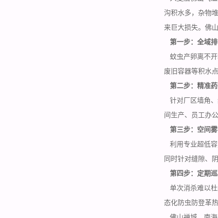
沟积水多，杂物
来巨大损失。佛
第一步：全域排
蚊虫产卵离不开
废旧容器等积水
第二步：精准药
针对厂区墙角、
间生产、员工办
第三步：空间雾
利用专业超低容
同时针对缝隙、
第四步：定期巡
单次消杀难以杜
态化防虫防登革
佛山禅城、南海