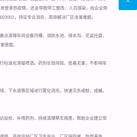
爆发登革热疫情，还会导致停工整改、人员感染，给企业带
0603002，持证专业消杀，高效解决厂区虫害难题。
重点清理车间设备凹槽、消防水池、排水沟、花盆托盘、
虫害密度
。
行标准化滞留喷洒。药剂长效持效、低毒无害，不影响车
场、下水道等区域进行雾化消杀。快速
灭杀成蚊
、成蝇，
访巡检、补喷药剂，持续清理孳生隐患，帮助企业建立常
透明，高效守护厂区卫生安全。厂区除四害、防登革热，