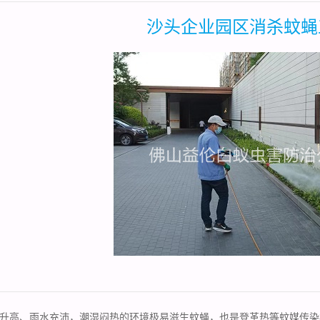
沙头企业园区消杀蚊蝇
升高、雨水充沛，潮湿闷热的环境极易滋生蚊蝇，也是登革热等蚊媒传染