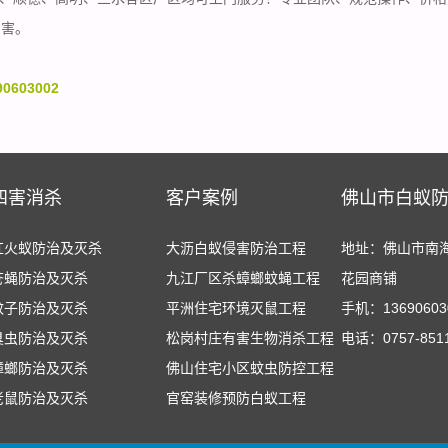
四害。
603002
四害消杀
客户案例
佛山市白蚁
红火蚁防治及灭杀
大沥白蚁侵害防治工程
地址：佛山市南
苍蝇防治及灭杀
九江厂区杀蟑螂蚊蝇工程
花园商铺
蚊子防治及灭杀
平洲住宅环境灭鼠工程
手机：13690603
臭虫防治及灭杀
松岗村庄有害生物消杀工程
电话：0757-851
蟑螂防治及灭杀
佛山住宅小区蚊虫防控工程
老鼠防治及灭杀
官窑装修预防白蚁工程